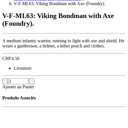
V-F-MI.63: Viking Bondman with Axe (Foundry).
V-F-MI.63: Viking Bondman with Axe
(Foundry).
A medium infantry warrior, running to fight with axe and shield. He
wears a gambesson, a helmet, a lether pouch and clothes.
CHF
4.50
Livraison:
Ajouter au Panier
Produits Associés