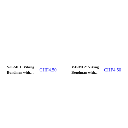
V-F-MI.1: Viking
V-F-MI.2: Viking
CHF
4.50
CHF
4.50
Bondmen with
Bondman with
Spear and Shield.
spear.