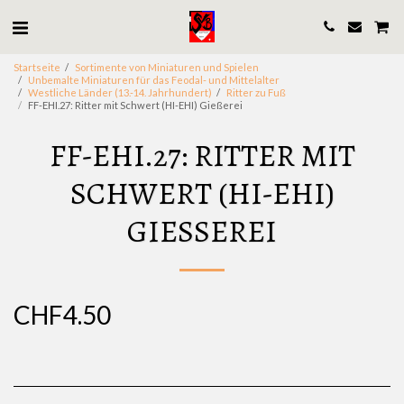
Startseite
Sortimente von Miniaturen und Spielen
Unbemalte Miniaturen für das Feodal- und Mittelalter
Westliche Länder (13.-14. Jahrhundert)
Ritter zu Fuß
FF-EHI.27: Ritter mit Schwert (HI-EHI) Gießerei
FF-EHI.27: RITTER MIT
SCHWERT (HI-EHI)
GIESSEREI
CHF
4.50