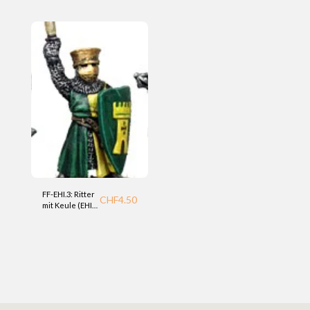
Ritter mit
Gießerei
Streitkolben
(EHI)
FF-EHI.3: Ritter
CHF
4.50
mit Keule (EHI)
Gießerei