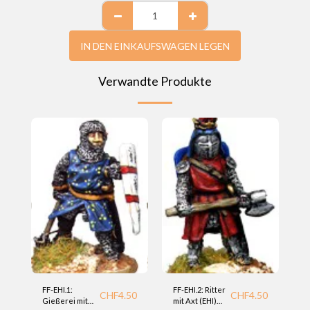
IN DEN EINKAUFSWAGEN LEGEN
Verwandte Produkte
FF-EHI.1:
FF-EHI.2: Ritter
CHF
4.50
CHF
4.50
Gießerei mit
mit Axt (EHI)