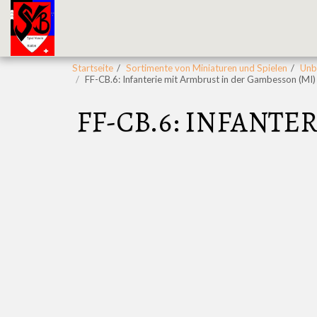
Startseite
Sortimente von Miniaturen und Spielen
Unbe
FF-CB.6: Infanterie mit Armbrust in der Gambesson (MI)
FF-CB.6: INFANTE