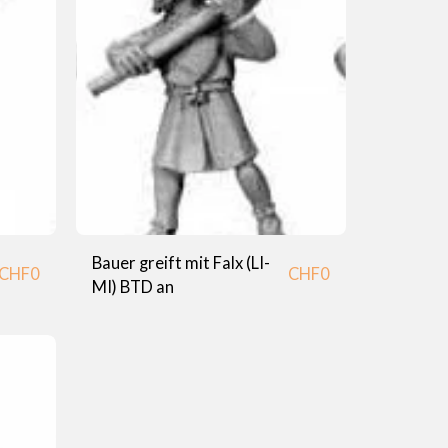
Bauer greift mit Falx (LI-
CHF
0
CHF
0
MI) BTD an