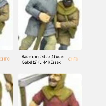
Bauern mit Stab (1) oder
CHF
0
CHF
0
Gabel (2) (LI-MI) Essex