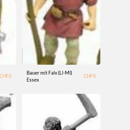
Bauer mit Falx (LI-MI)
CHF
0
CHF
0
Essex