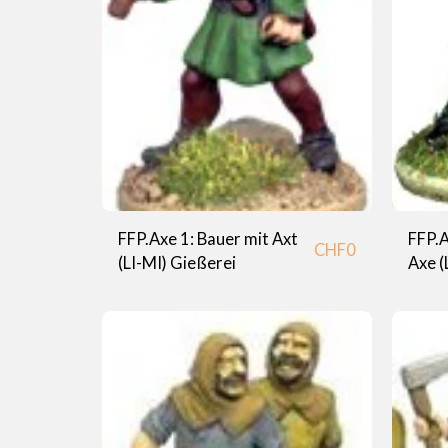
FFP.Axe 1: Bauer mit Axt
FFP.A
CHF
0
(LI-MI) Gießerei
Axe (